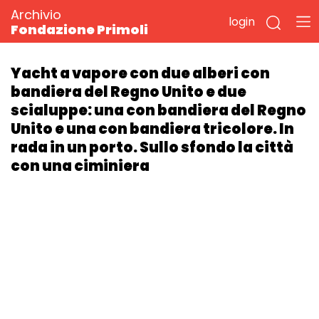
Archivio
login
Fondazione Primoli
Yacht a vapore con due alberi con
bandiera del Regno Unito e due
scialuppe: una con bandiera del Regno
Unito e una con bandiera tricolore. In
rada in un porto. Sullo sfondo la città
con una ciminiera