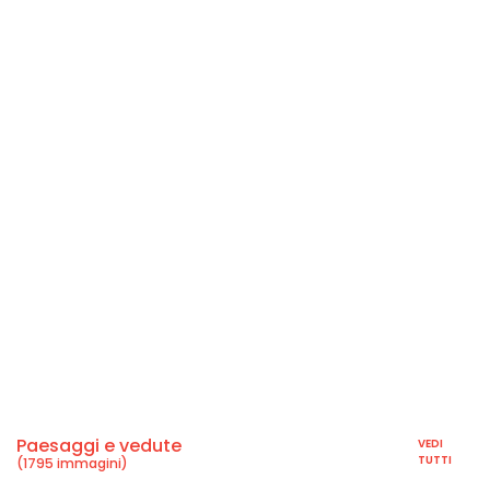
Paesaggi e vedute
VEDI
TUTTI
(1795 immagini)