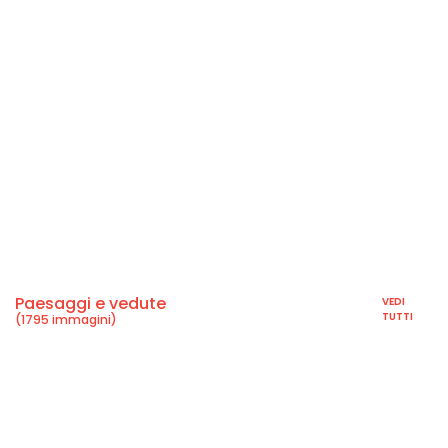
Paesaggi e vedute
VEDI
TUTTI
(1795 immagini)