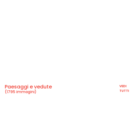
Paesaggi e vedute
VEDI
TUTTI
(1795 immagini)