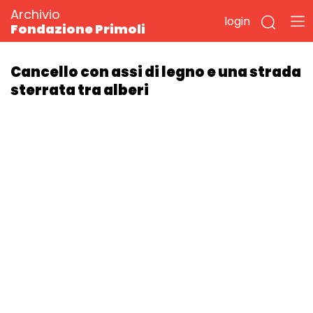
Archivio
login
Fondazione Primoli
Cancello con assi di legno e una strada
sterrata tra alberi