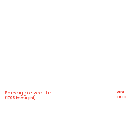
Paesaggi e vedute
VEDI
TUTTI
(1795 immagini)