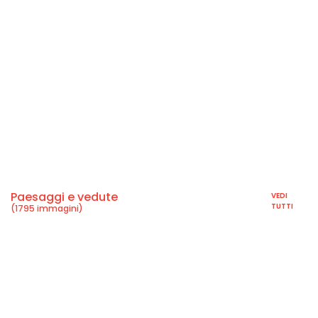
Paesaggi e vedute
VEDI
TUTTI
(1795 immagini)