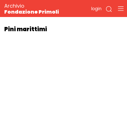
Archivio
login
Fondazione Primoli
Pini marittimi