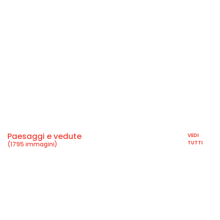
Paesaggi e vedute
VEDI
TUTTI
(1795 immagini)