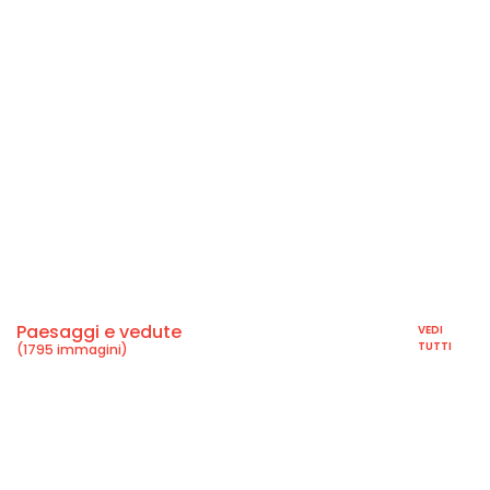
Paesaggi e vedute
VEDI
TUTTI
(1795 immagini)