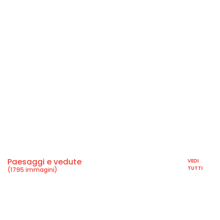
Paesaggi e vedute
VEDI
TUTTI
(1795 immagini)