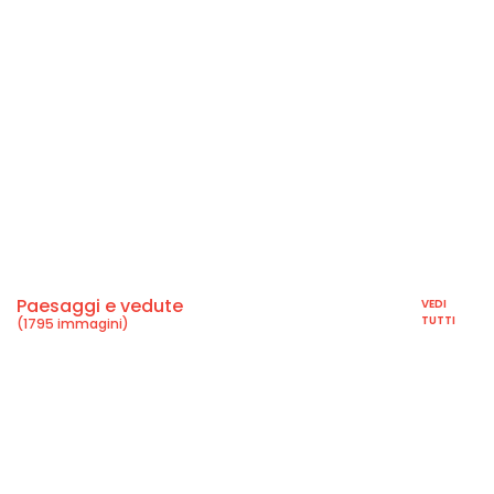
Paesaggi e vedute
VEDI
TUTTI
(1795 immagini)