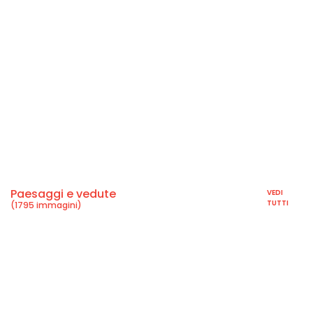
Paesaggi e vedute
VEDI
TUTTI
(1795 immagini)