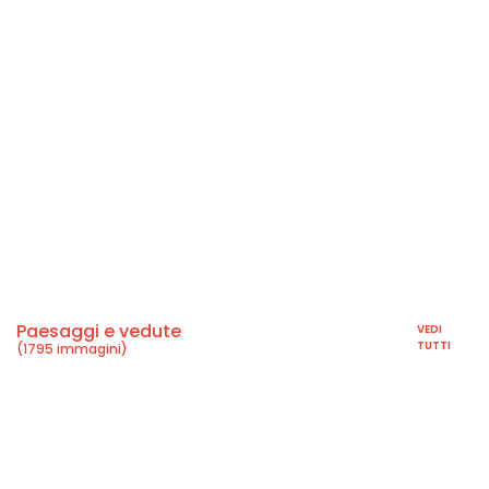
Paesaggi e vedute
VEDI
TUTTI
(1795 immagini)