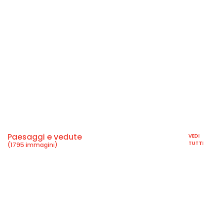
Paesaggi e vedute
VEDI
TUTTI
(1795 immagini)