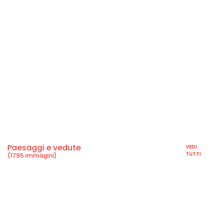
Paesaggi e vedute
VEDI
TUTTI
(1795 immagini)