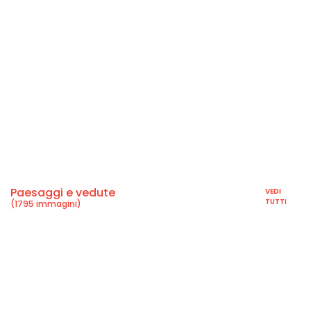
Paesaggi e vedute
VEDI
TUTTI
(1795 immagini)