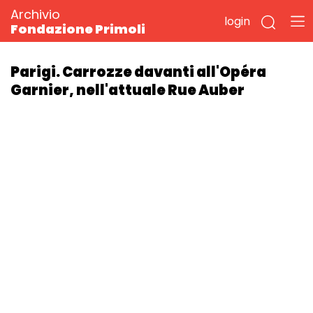
Archivio
login
Fondazione Primoli
Parigi. Carrozze davanti all'Opéra
Garnier, nell'attuale Rue Auber