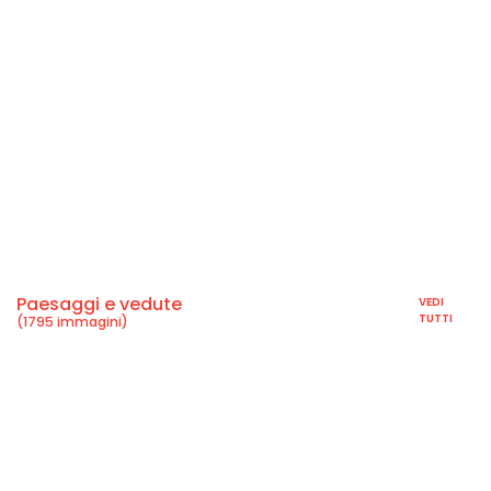
Paesaggi e vedute
VEDI
TUTTI
(1795 immagini)