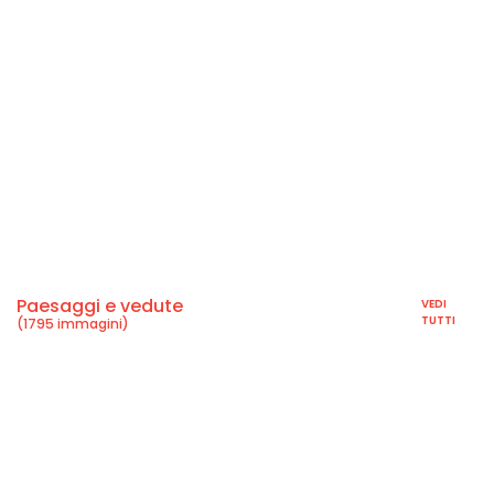
Paesaggi e vedute
VEDI
TUTTI
(1795 immagini)