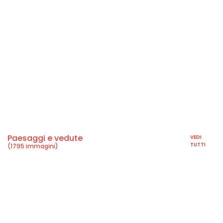
Paesaggi e vedute
VEDI
TUTTI
(1795 immagini)