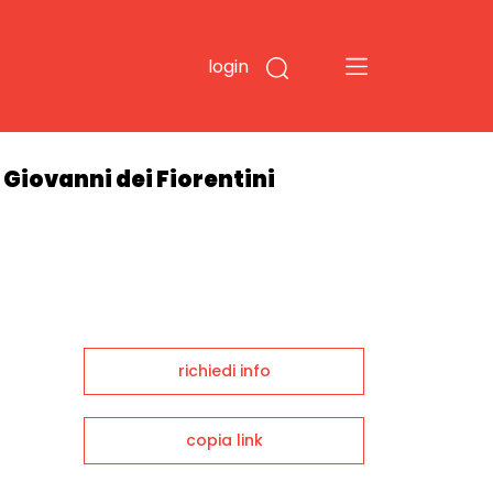
login
 Giovanni dei Fiorentini
richiedi info
copia link