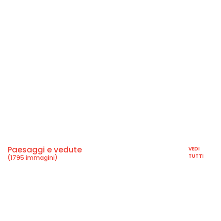
Paesaggi e vedute
VEDI
TUTTI
(1795 immagini)