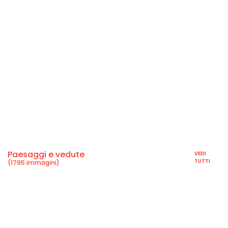
Paesaggi e vedute
VEDI
TUTTI
(1795 immagini)