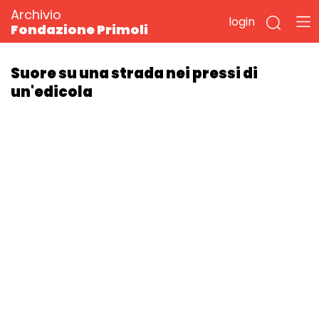
Archivio
login
Fondazione Primoli
Suore su una strada nei pressi di
un'edicola