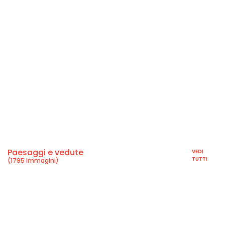
Paesaggi e vedute
VEDI
TUTTI
(1795 immagini)