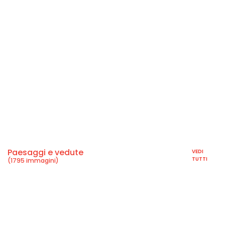
Paesaggi e vedute
VEDI
TUTTI
(1795 immagini)