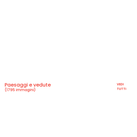
Paesaggi e vedute
VEDI
TUTTI
(1795 immagini)