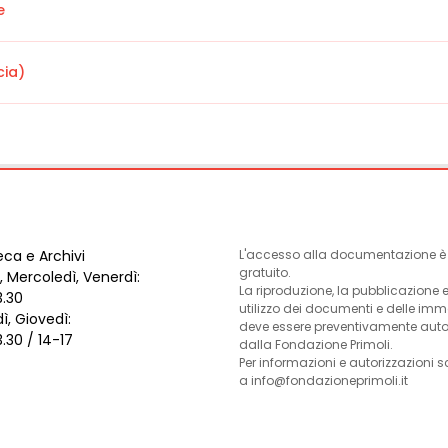
e
cia)
eca e Archivi
L'accesso alla documentazione è l
gratuito.
, Mercoledì, Venerdì:
La riproduzione, la pubblicazione 
3.30
utilizzo dei documenti e delle im
ì, Giovedì:
deve essere preventivamente auto
3.30 / 14-17
dalla Fondazione Primoli.
Per informazioni e autorizzazioni s
a info@fondazioneprimoli.it