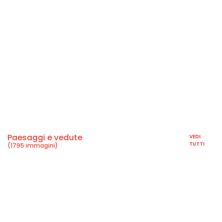
Paesaggi e vedute
VEDI
TUTTI
(1795 immagini)