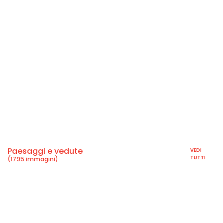
Paesaggi e vedute
VEDI
TUTTI
(1795 immagini)