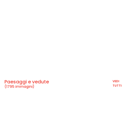
Paesaggi e vedute
VEDI
TUTTI
(1795 immagini)