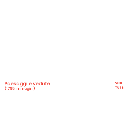
Paesaggi e vedute
VEDI
TUTTI
(1795 immagini)