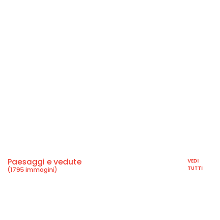
Paesaggi e vedute
VEDI
TUTTI
(1795 immagini)