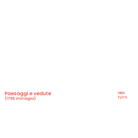
Paesaggi e vedute
VEDI
TUTTI
(1795 immagini)