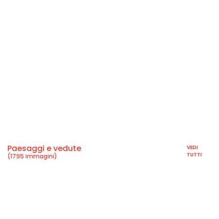
Paesaggi e vedute
VEDI
TUTTI
(1795 immagini)