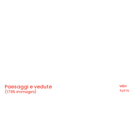
Paesaggi e vedute
VEDI
TUTTI
(1795 immagini)