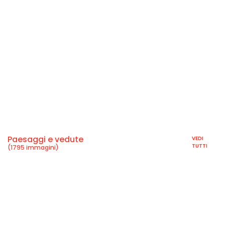
Paesaggi e vedute
VEDI
TUTTI
(1795 immagini)