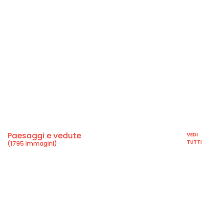
Paesaggi e vedute
VEDI
TUTTI
(1795 immagini)