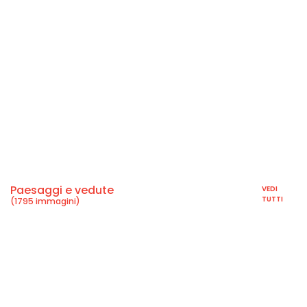
Paesaggi e vedute
VEDI
TUTTI
(1795 immagini)