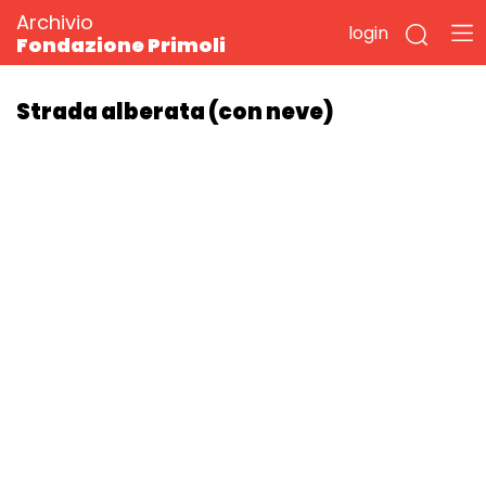
Archivio
login
Fondazione Primoli
Strada alberata (con neve)