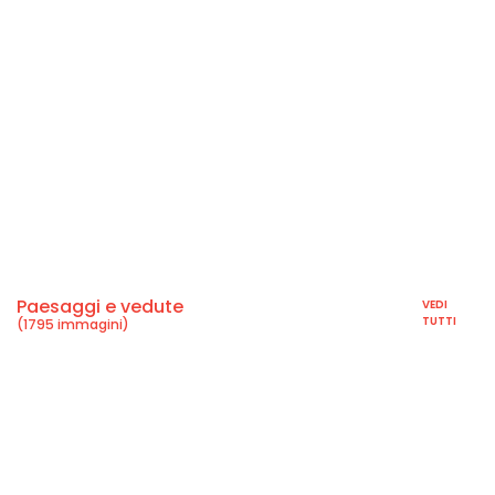
Paesaggi e vedute
VEDI
TUTTI
(1795 immagini)