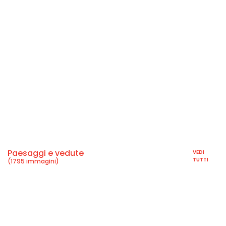
Paesaggi e vedute
VEDI
TUTTI
(1795 immagini)