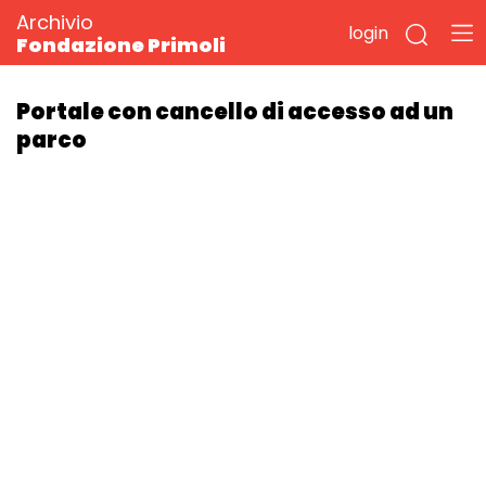
Archivio
login
Fondazione Primoli
Portale con cancello di accesso ad un
parco