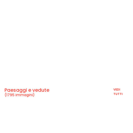
Paesaggi e vedute
VEDI
TUTTI
(1795 immagini)