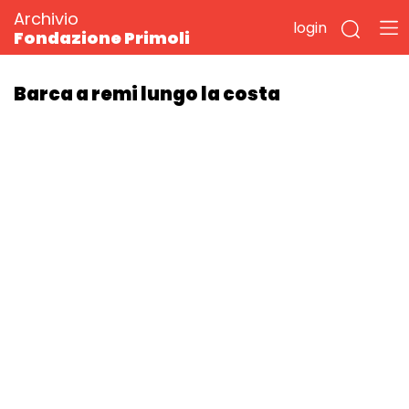
Archivio
login
Fondazione Primoli
Barca a remi lungo la costa