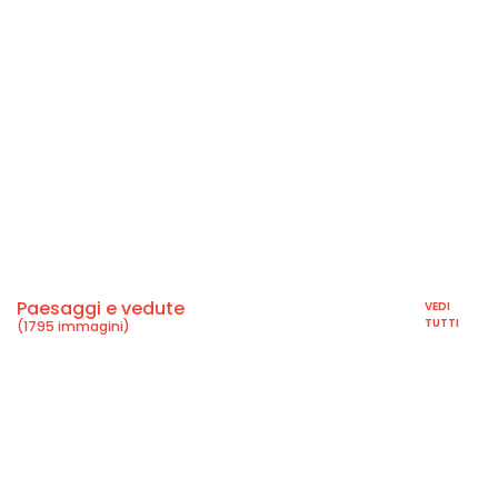
Paesaggi e vedute
VEDI
TUTTI
(1795 immagini)