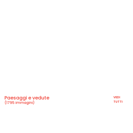
Paesaggi e vedute
VEDI
TUTTI
(1795 immagini)