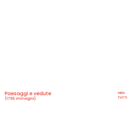
Paesaggi e vedute
VEDI
TUTTI
(1795 immagini)