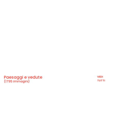
Paesaggi e vedute
VEDI
TUTTI
(1795 immagini)