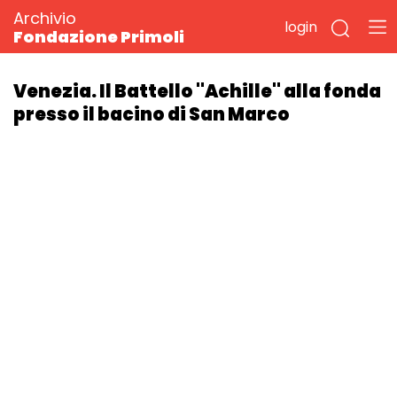
Archivio
login
Fondazione Primoli
Venezia. Il Battello "Achille" alla fonda
presso il bacino di San Marco