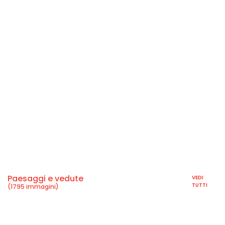
Paesaggi e vedute
VEDI
TUTTI
(1795 immagini)