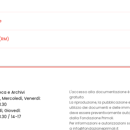
e
(RM)
eca e Archivi
L'accesso alla documentazione è l
gratuito.
, Mercoledì, Venerdì:
La riproduzione, la pubblicazione 
3.30
utilizzo dei documenti e delle im
ì, Giovedì:
deve essere preventivamente auto
3.30 / 14-17
dalla Fondazione Primoli.
Per informazioni e autorizzazioni s
a info@fondazioneprimoli.it