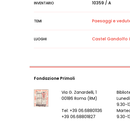
10359 / A
INVENTARIO
Paesaggi e vedut
TEMI
Castel Gandolfo 
LUOGHI
Fondazione Primoli
Via G. Zanardelli, 1
Bibliot
00186 Roma (RM)
Lunedì
9.30-1
Tel: +39 06.68801136
Marted
+39 06.68801827
9.30-1