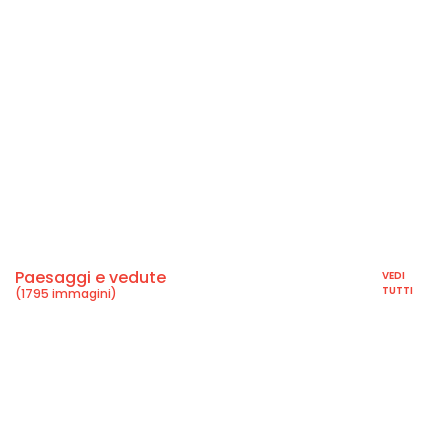
Paesaggi e vedute
VEDI
TUTTI
(1795 immagini)