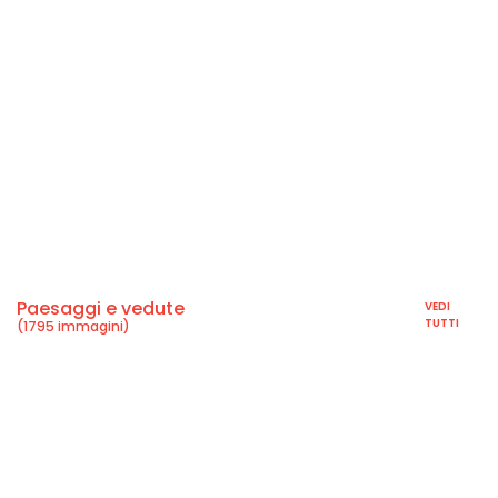
Paesaggi e vedute
VEDI
TUTTI
(1795 immagini)