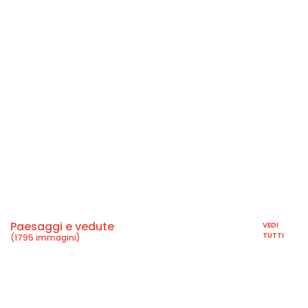
Paesaggi e vedute
VEDI
TUTTI
(1795 immagini)