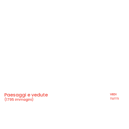
Paesaggi e vedute
VEDI
TUTTI
(1795 immagini)