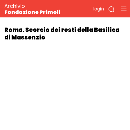
Archivio
login
Fondazione Primoli
Roma. Scorcio dei resti della Basilica
di Massenzio