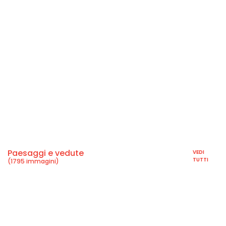
Paesaggi e vedute
VEDI
TUTTI
(1795 immagini)